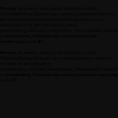
Warning
: file_exists(): open_basedir restriction in effect.
File(/www/ktoblog_136/public/wp-content/plugins/really-simple-ssl-
pro-multisite/pro/security/wordpress/limitlogin/class-rsssl-ip-
fetcher.php) is not within the allowed path(s):
(/www/ktoblog_726/public:/www/ktoblog_726/mysqleditor:/www/k
in
/www/ktoblog_726/public/wp-content/advanced-
headers.php
on line
84
Warning
: file_exists(): open_basedir restriction in effect.
File(/www/ktoblog_136/public/wp-content/plugins/wp-rocket/) is
not within the allowed path(s):
(/www/ktoblog_726/public:/www/ktoblog_726/mysqleditor:/www/k
in
/www/ktoblog_726/public/wp-content/advanced-cache.php
on line
17