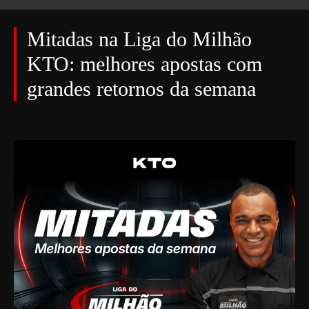
Mitadas na Liga do Milhão
KTO: melhores apostas com
grandes retornos da semana