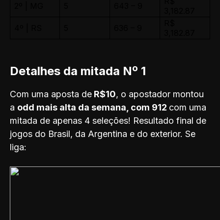
R$
2º | MG
5
643 – 9
3,182.87
R$
4º | RS
5
636 – 9
3,182.87
Detalhes da mitada Nº 1
Com uma aposta de
R$10
, o apostador montou
a
odd mais alta da semana, com 912
com uma
mitada de apenas 4 seleções! Resultado final de
jogos do Brasil, da Argentina e do exterior. Se
liga: