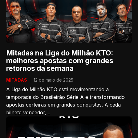
Mitadas na Liga do Milhão KTO:
melhores apostas com grandes
retornos da semana
MITADAS
12 de maio de 2025
A Liga do Milhão KTO está movimentando a
temporada do Brasileirão Série A e transformando
apostas certeiras em grandes conquistas. A cada
bilhete vencedor,...