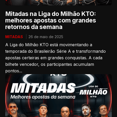
Mitadas na Liga do Milhão KTO:
melhores apostas com grandes
retornos da semana
MITADAS
26 de maio de 2025
A Liga do Milhão KTO está movimentando a
temporada do Brasileirão Série A e transformando
apostas certeiras em grandes conquistas. A cada
bilhete vencedor, os participantes acumulam
pontos...