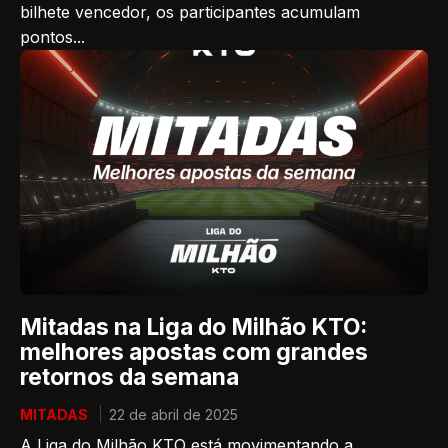
bilhete vencedor, os participantes acumulam
pontos...
Mitadas na Liga do Milhão KTO:
melhores apostas com grandes
retornos da semana
MITADAS
22 de abril de 2025
A Liga do Milhão KTO está movimentando a